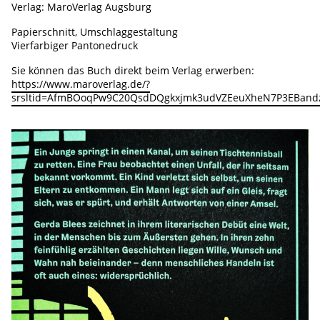
Verlag: MaroVerlag Augsburg
Papierschnitt, Umschlaggestaltung
Vierfarbiger Pantonedruck
Sie können das Buch direkt beim Verlag erwerben:
https://www.maroverlag.de/?
srsltid=AfmBOoqPw9C20QsdDQgkxjmk3udVZEeuXheN7P3EBan